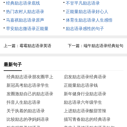
经典励志语录底线
不甘平凡励志语录
到人气，没看到我们的努力。还有一种就是真的觉得我们实力不
热门农村人励志语录
正能量励志语录好心人
够。对这两种情况都只有一个办法，就是努力去让自己变得更
马嘉祺励志语录原声
体育生励志语录人生感悟
好。
早安励志微语录正能量
励志语录感性的句子
8、爸爸妈妈培养我很不容易，也非常尊重我，我觉得不管
我怎么报答都是报答不了的。相处的话其实模式很好，因为我性
上一篇：
霉霉励志语录英语
下一篇：
端午励志语录经典短句
格属于比较好的，想做的事情叫一遍就会做，不想做的我会尽力
用适当的方式直接说不。
最新句子
9、为了你，我拒绝了别人，能给你的，必倾其所有！
经典励志语录朋友圈早上
启发励志语录经典语录
新冠高考励志语录学生
正能量励志语录钱
发圈激励自己的励志语录
新年健身行业励志语录
抖音人生励志语录
励志语录六年级学生
关于执着的励志语录
上进励志语录酸甜苦辣
比较励志的孕妈妈语录
描写青春励志的经典语录