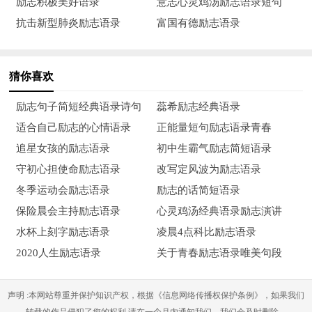
励志积极美好语录
意志心灵鸡汤励志语录短句
抗击新型肺炎励志语录
富国有德励志语录
猜你喜欢
励志句子简短经典语录诗句
蕊希励志经典语录
适合自己励志的心情语录
正能量短句励志语录青春
追星女孩的励志语录
初中生霸气励志简短语录
守初心担使命励志语录
改写定风波为励志语录
冬季运动会励志语录
励志的话简短语录
保险晨会主持励志语录
心灵鸡汤经典语录励志演讲
水杯上刻字励志语录
凌晨4点科比励志语录
2020人生励志语录
关于青春励志语录唯美句段
声明 :本网站尊重并保护知识产权，根据《信息网络传播权保护条例》，如果我们
转载的作品侵犯了您的权利,请在一个月内通知我们，我们会及时删除。