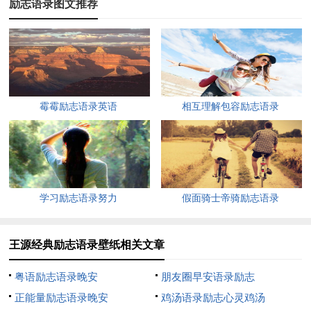
励志语录图文推荐
4、偶像是自觉的人，可以通过自己的努力树立起榜样的力
量，然后影响大家，让大家有一个方向。
5、面对诋毁，号的评论看到肯定是开心的。一些比如你今
天笑的脸太大了，此类忠言你应该好好听然后改正。但是比如有
霉霉励志语录英语
相互理解包容励志语录
些粉丝会一味诋毁你，你好矮好胖什么的，我打个比方哈。这种
的话，我就觉得有句话说得很好--黑你的人都是比你差的人。
6、其实相对于梦想来说，友情更现实一些，它就在自己的
周边，看得见摸得着。而梦想对我们来说，似乎很遥远。每个人
学习励志语录努力
假面骑士帝骑励志语录
都有自己的梦想，但是能够通过自己持之以恒努力实现梦想的却
不多。我们三个人在追逐梦想的道路上最幸运的应该就是收获了
王源经典励志语录壁纸相关文章
这份珍贵的友情吧，我们现在能做的就是珍惜这份友情，追求远
大的梦想。
粤语励志语录晚安
朋友圈早安语录励志
正能量励志语录晚安
鸡汤语录励志心灵鸡汤
7、负面要分为两种，可能有一种情况是不了解我们，只看