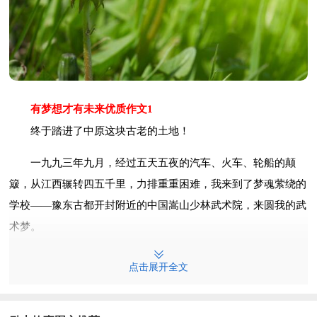
有梦想才有未来优质作文1
终于踏进了中原这块古老的土地！
一九九三年九月，经过五天五夜的汽车、火车、轮船的颠
簸，从江西辗转四五千里，力排重重困难，我来到了梦魂萦绕的
学校——豫东古都开封附近的中国嵩山少林武术院，来圆我的武
术梦。
开学的五天，白天我认真刻苦地练功，晚上师兄弟们都打着
点击展开全文
如雷的鼾声之际，我却蒙被偷偷地哭泣……不是为练功的艰苦，
不是为咽不下每餐的馒头，不是恋家的温暖。想起那贫穷落后的