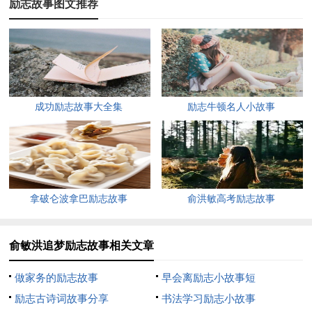
励志故事图文推荐
小山村，想起生活拮据的家，想起花甲已过的爷爷，已入不惑的
双亲，十八载含辛茹苦地养育了我，正望我肩挑重担，分担劳
累，承欢膝下。而我，却远在千里之外学艺，尚不言赚钱以养父
母，犹不能自食其力，更还要向父母辛苦劳累的十亩薄田伸手要
钱，将生存依附于父母，这三年之间，他们还要为我节衣缩食，
成功励志故事大全集
励志牛顿名人小故事
不避寒暑地辛苦劳作……眼泪，一次次地打湿了枕头……
武术可以健身养生、防身自卫，当我邮购了几期《少林与太
极》后，便深深地迷恋上了武术，立志此生无论如何也要学武
术，以充实自己的人生。
拿破仑波拿巴励志故事
俞洪敏高考励志故事
家中贫穷，面对现实，我决心自己赚足了钱再去学艺。我订
阅了很多报刊，参加二个农业函授班，大干苦干了三年，却因天
俞敏洪追梦励志故事相关文章
时、地利、人和诸方面不如人意而收效甚微。
做家务的励志故事
早会离励志小故事短
年华如流水，青春不再来，时不我待，我毅然借了舅舅二百
励志古诗词故事分享
书法学习励志小故事
元，加上家里一百元，启程北上寻师习武。