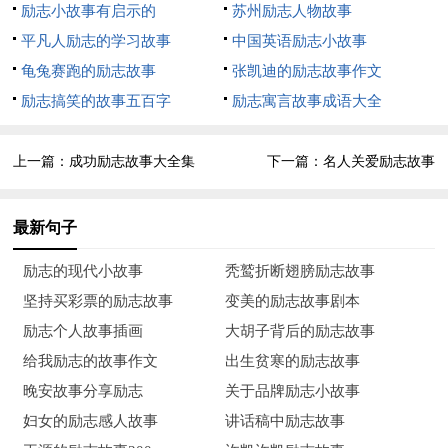
励志小故事有启示的
苏州励志人物故事
报名后，我连买碗的钱都没有。为节省钱，贵一点的菜就不
平凡人励志的学习故事
中国英语励志小故事
打，以米汤代菜下馒头，早上常饿得头晕目眩。那段日子的生活
龟兔赛跑的励志故事
张凯迪的励志故事作文
是我有生以来最为艰苦的，但艰苦中却夹杂着乐趣和新奇。
励志搞笑的故事五百字
励志寓言故事成语大全
转眼中秋佳节来临，晚上，当师兄弟们都取了钱上街喝酒吃
上一篇：
成功励志故事大全集
下一篇：
名人关爱励志故事
月饼赏月，偌大的寝室里只剩下我一人独坐床头之时，凄凉孤独
的感觉涌遍了我的全身，泪——无声地滑落……故乡的父母，他
最新句子
们又怎能想到儿子在这中秋佳节却秉灯独坐，没有月饼，没有佳
肴，没有欢乐，更不敢登楼望月呵！
励志的现代小故事
秃鹫折断翅膀励志故事
坚持买彩票的励志故事
变美的励志故事剧本
三个月匆匆过去，寒假来临，为了省钱，我决定平生第一次
励志个人故事插画
大胡子背后的励志故事
在他乡过春节。这期间，我写了一封长信给老师，叙述了我的情
给我励志的故事作文
出生贫寒的励志故事
况和愿望。当天下午老师就把我叫到身边说：“你的信我看过
晚安故事分享励志
关于品牌励志小故事
了，有志气！字也写得不错。家里困难，我把你下两年的学费免
妇女的励志感人故事
讲话稿中励志故事
了，你好好下劲练功吧……”我知道，我幸运地遇到了一位不但