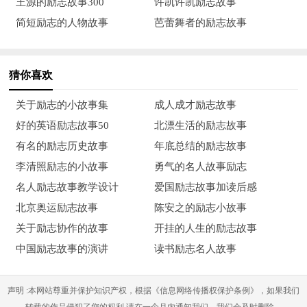
王源的励志故事300
许凯许凯励志故事
武功高强，而且武德高尚的好老师。
简短励志的人物故事
芭蕾舞者的励志故事
这以后，我便担负起为老师誉写稿件、回信，每日三餐记伙
食账，算账的差事，还帮老师当了一个月的厨师。能为老师尽一
猜你喜欢
份自己的力，我感到心中无限欣慰和充实。
关于励志的小故事集
成人成才励志故事
“每逢佳节倍思亲”，九五年春节又来临了，我多么想与阔别
好的英语励志故事50
北漂生活的励志故事
的亲人团聚，共度佳节呵！而我的账上已欠老师二百多元。为省
有名的励志历史故事
年底总结的励志故事
钱为多学武功，我再次接受了河南严寒冰雪的磨砺，江南游子异
李清照励志的小故事
勇气的名人故事励志
客他乡，为了理想，我无怨无悔！
名人励志故事教学设计
爱国励志故事加读后感
十四五岁的时候，我便对摄影产生了兴趣。九五年六月，经
北京奥运励志故事
陈安之的励志小故事
过认真考虑“论证”，凭着两本书——《摄影入门》和《家庭摄影
关于励志协作的故事
开挂的人生的励志故事
小百科》，我大胆地借了一千多元钱买了一台单镜头反光照相
中国励志故事的演讲
读书励志名人故事
机，开始自学摄影技术。凭着这，我在第四届郑州国际少林武术
节抓拍精彩武术、散打镜头，三上嵩山少林寺旅游观光……掌握
声明 :本网站尊重并保护知识产权，根据《信息网络传播权保护条例》，如果我们
了摄影技术的同时，也减轻了家里的经济负担。现在，我省吃俭
转载的作品侵犯了您的权利,请在一个月内通知我们，我们会及时删除。