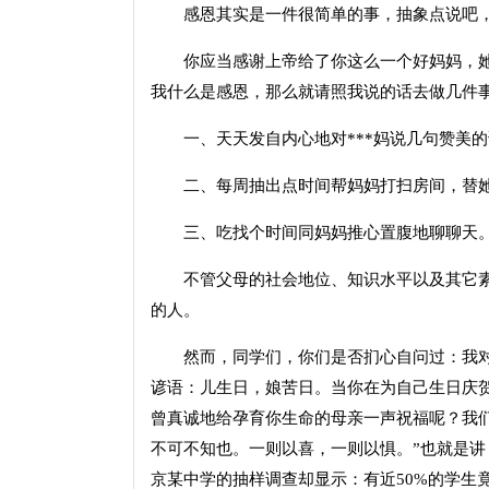
感恩其实是一件很简单的事，抽象点说吧，它
你应当感谢上帝给了你这么一个好妈妈，她
我什么是感恩，那么就请照我说的话去做几件
一、天天发自内心地对***妈说几句赞美的
二、每周抽出点时间帮妈妈打扫房间，替她
三、吃找个时间同妈妈推心置腹地聊聊天
不管父母的社会地位、知识水平以及其它素
的人。
然而，同学们，你们是否扪心自问过：我对父
谚语：儿生日，娘苦日。当你在为自己生日庆
曾真诚地给孕育你生命的母亲一声祝福呢？我
不可不知也。一则以喜，一则以惧。”也就是
京某中学的抽样调查却显示：有近50%的学生