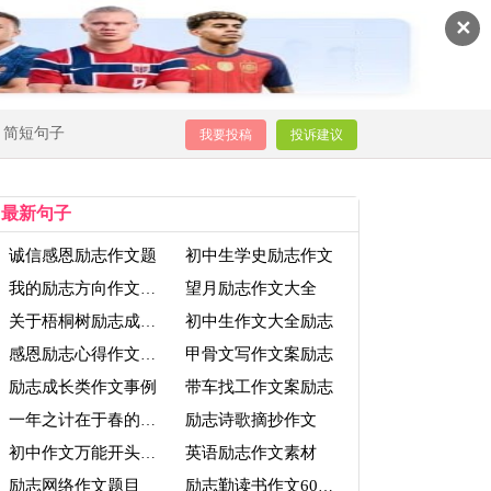
✕
简短句子
我要投稿
投诉建议
最新句子
诚信感恩励志作文题
初中生学史励志作文
望月励志作文大全
我的励志方向作文450字
初中生作文大全励志
关于梧桐树励志成长的作文
甲骨文写作文案励志
感恩励志心得作文大全
励志成长类作文事例
带车找工作文案励志
励志诗歌摘抄作文
一年之计在于春的作文励志
英语励志作文素材
初中作文万能开头励志
励志网络作文题目
励志勤读书作文600字