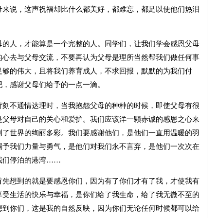
母来说，这声祝福却比什么都美好，都难忘，都足以使他们热泪
的人，才能算是一个完整的人。同学们，让我们学会感恩父母
的心去与父母交流，不要再认为父母是理所当然帮我们做任何事
足够的伟大，且将我们养育成人，不求回报，默默的为我们付
吧，感谢父母们给予的一点一滴。
刻不通情达理时，当我抱怨父母的种种的时候，即使父母有很
是父母对自己的关心和爱护。我们应该洋一颗赤诚的感恩之心来
到了世界的绚丽多彩。我们要感谢他们，是他们一直用温暖的羽
赐予我们力量与勇气，是他们对我们永不言弃，是他们一次次在
我们停泊的港湾……
先想到的就是要感恩你们，因为有了你们才有了我，才使我有
享受生活的快乐与幸福，是你们给了我生命，给了我无微不至的
想到你们，这是我的自然反映，因为你们无论任何时候都可以给