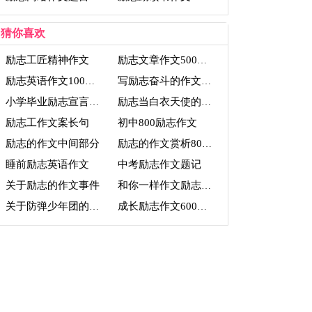
猜你喜欢
励志工匠精神作文
励志文章作文500字左右
励志英语作文100字初三
写励志奋斗的作文题目
小学毕业励志宣言作文
励志当白衣天使的作文
励志工作文案长句
初中800励志作文
励志的作文中间部分
励志的作文赏析800字
睡前励志英语作文
中考励志作文题记
关于励志的作文事件
和你一样作文励志作文
关于防弹少年团的励志作文
成长励志作文600字左右