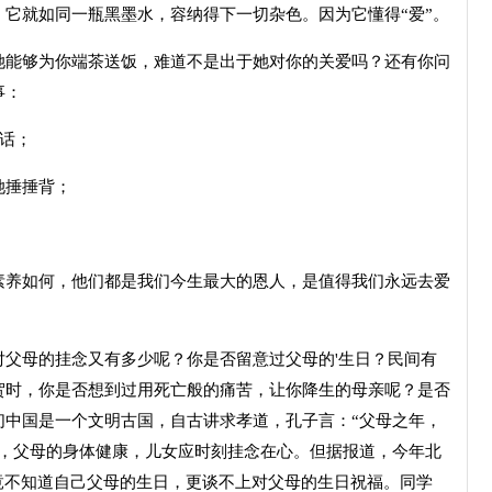
就如同一瓶黑墨水，容纳得下一切杂色。因为它懂得“爱”。
能够为你端茶送饭，难道不是出于她对你的关爱吗？还有你问
事：
话；
捶捶背；
。
养如何，他们都是我们今生最大的恩人，是值得我们永远去爱
母的挂念又有多少呢？你是否留意过父母的'生日？民间有
贺时，你是否想到过用死亡般的痛苦，让你降生的母亲呢？是否
们中国是一个文明古国，自古讲求孝道，孔子言：“父母之年，
讲，父母的身体健康，儿女应时刻挂念在心。但据报道，今年北
竟不知道自己父母的生日，更谈不上对父母的生日祝福。同学