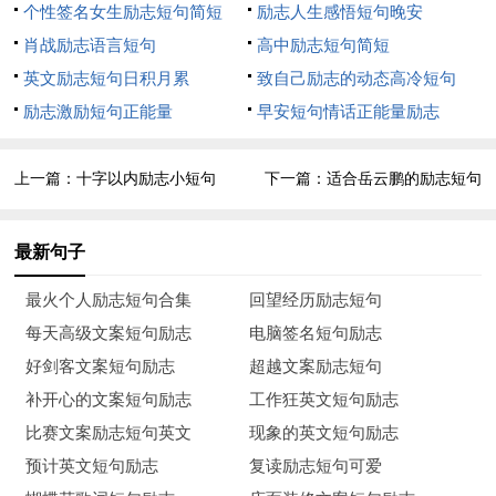
14、奋斗者在汗水汇集的江河里，将事业之舟驶到了理想的
个性签名女生励志短句简短
励志人生感悟短句晚安
彼岸。
肖战励志语言短句
高中励志短句简短
英文励志短句日积月累
致自己励志的动态高冷短句
15、忙于采集的蜜蜂，无暇在人前高谈阔论。
励志激励短句正能量
早安短句情话正能量励志
16、勇士搏出惊涛骇流而不沉沦，懦夫在风平浪静也会溺
水。
上一篇：
十字以内励志小短句
下一篇：
适合岳云鹏的励志短句
17、任何的限制，都是从自己的内心开始的。
最新句子
18、含泪播种的人一定能含笑收获。
最火个人励志短句合集
回望经历励志短句
19、欲望以提升热忱，毅力以磨平高山。
每天高级文案短句励志
电脑签名短句励志
好剑客文案短句励志
超越文案励志短句
20、一个能从别人的观念来看事情，能了解别人心灵活动的
补开心的文案短句励志
工作狂英文短句励志
人永远不必为自己的前途担心。
比赛文案励志短句英文
现象的英文短句励志
21、一个人最大的破产是绝望，最大的资产是希望。
预计英文短句励志
复读励志短句可爱