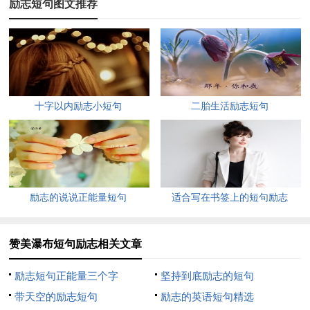
励志短句图文推荐
能拒绝——那就是成长的路。
8、人性最可怜的就是：我们总是梦想着天边的一座奇妙的
玫瑰园，而不去欣赏今天就开在我们窗口的玫瑰。
9、征服畏惧、建立自信的最快最确实的方法，就是去做你
十字以内励志小短句
二胎生活励志短句
害怕的事，直到你获得成功的经验。
10、自然界没有风风雨雨，大地就不会春华秋实。
11、只会幻想而不行动的人，永远也体会不到收获果实时的
励志的说说正能量短句
适合写在书签上的短句励志
喜悦。
12、勤奋是你生命的密码，能译出你一部壮丽的史诗。
赞美瀑布短句励志相关文章
13、对于攀登者来说，失掉往昔的足迹并不可惜，迷失了继
励志短句正能量三个字
坚持到底励志的短句
续前时的方向却很危险。
带天空的励志短句
励志的英语短句精选