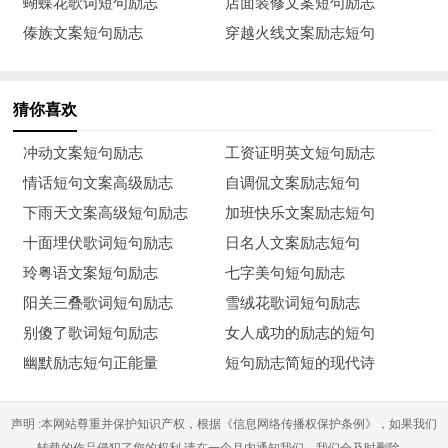
蝴蝶花歌词短句励志
店面装修文案短句励志
22、经受了火的洗礼泥巴也会有坚强的体魄。
傣族文案短句励志
穿越火线文案励志短句
23、昨晚多几分钟的准备，今天少几小时的麻烦。
24、树苗如果因为怕痛而拒绝修剪，那就永远不会成材。
猜你喜欢
25、经过大海的一番磨砺，卵石才变得更加美丽光滑。
冲动文案短句励志
工资证明英文短句励志
情话短句文案高级励志
自调侃文案励志短句
26、梯子的梯阶从来不是用来搁脚的，它只是让人们的脚放
下雨天文案高级短句励志
加班快乐文案励志短句
上一段时间，以便让别一只脚能够再往上登。
十面埋伏歌词短句励志
日名人文案励志短句
27、平时没有跑发卫千米，占时就难以进行一百米的冲刺。
玲粤语文案短句励志
七字美句短句励志
阳关三叠歌词短句励志
雪绒花歌词短句励志
28、生活的激流已经涌现到万丈峭壁，只要再前进一步，就
别傻了歌词短句励志
女人成功的励志的短句
会变成壮丽的瀑布。
幽默励志短句正能量
短句励志简短的现代诗
29、向前吧，荡起生命之舟，不必依恋和信泊，破浪的船自
会一路开放常新的花朵。
声明 :本网站尊重并保护知识产权，根据《信息网络传播权保护条例》，如果我们
转载的作品侵犯了您的权利,请在一个月内通知我们，我们会及时删除。