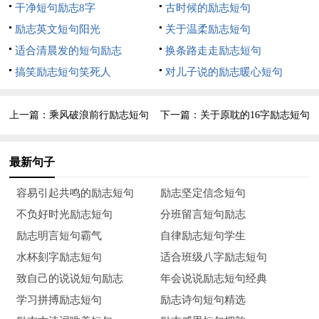
12、人走到喧华的群众中去，是为了淹没他自己沉默的呼
干净短句励志8字
古时候的励志短句
号。
励志英文短句阳光
关于温柔励志短句
适合清晨发的短句励志
换条路走走励志短句
13、虽然过去不能改变，未来可以。
搞笑励志短句笑死人
对儿子说的励志暖心短句
14、别人赏赐的赞许可以成为一种强大的支配力量。你的价
值完全取决于别人的看法，一旦别人不再施舍赞许，你便一无所
上一篇：
乘风破浪前行励志短句
下一篇：
关于原耽的16字励志短句
有，你会觉得自己一文不值。因此，需要赞许是一种负能量，你
越是需要得到恭维，就越有可能受到别人的支配。
最新句子
15、在生活中，最受到赞许的恰恰是那些从不寻求赞许而且
容易引起共鸣的励志短句
励志坚定信念短句
并不竭力获得赞许的人。
不负好时光励志短句
分班留言短句励志
励志明言短句霸气
自律励志短句学生
16、如果幸福是一条尾巴，那么每当我追逐自己的尾巴时，
水杯刻字励志短句
适合班级八字励志短句
它总是一躲再躲，而当我着手做自己的事情时，它总是形影不离
致自己的说说短句励志
年会说说励志短句经典
地伴随着我。
学习拼搏励志短句
励志诗句短句精选
17、留心记下自己平常所说的话，看看其中有多少是陈述性