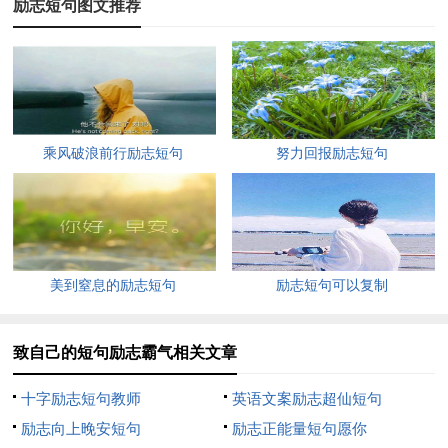
顶，或者坠落到崖底。有人想逆天改命，但成功的几率，与中彩
励志短句图文推荐
一样，但有了毅力，终有那么一天，前方，不再是灰色的雾。
7、进步和成长的过程总是有许多的困难与坎坷的。有时我
们是由于志向不明，没有明确的目的而碌碌无为。但是还有另外
一种情况，是由于我们自己的退缩，与自己“亲密”的妥协没有坚
乘风破浪前行励志短句
努力回报励志短句
持到底的意志，才使得机会逝去，颗粒无收。
8、没有伞的孩子，必须努力奔跑！
9、真正成功的人生，不在于成就的大小，而在于你是否努
美到窒息的励志短句
励志短句可以复制
力地去实现自我，喊出自己的声音，走出属于自己的道路。
10、生活不是林黛玉，不会因为忧伤而风情万种。
致自己的短句励志霸气相关文章
11、勤奋可以弥补聪明的不足，但聪明无法弥补懒惰的缺
十字励志短句教师
英语文案励志超仙短句
陷。
励志向上晚安短句
励志正能量短句愿你