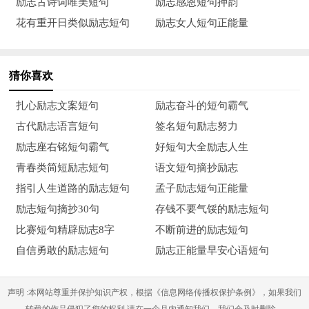
励志古诗词唯美短句
励志感恩短句押韵
的，有多少是询问性的。假如你总是向别人发问，你就是在寻求
花有重开日类似励志短句
励志女人短句正能量
赞许。
18、固守旧我、维持现状的最大好处就是避免改变，这就像
猜你喜欢
陷入一个负能量循环圈，你越害怕去改变，就越不会有动力去改
扎心励志文案短句
励志奋斗的短句霸气
变。
古代励志语言短句
签名短句励志努力
19、如果你以为只要保持懊悔或忧虑的情绪，便可以改变过
励志座右铭短句霸气
好短句大全励志人生
去或未来的事情，你就是活在乌托邦之中。给人们造成精神压力
青春类简短励志短句
语文短句摘抄励志
的，并不是今天的现实，而是对昨天所发生的事情的悔恨，以及
指引人生道路的励志短句
孟子励志短句正能量
对明天将发生的事情的忧虑。
励志短句摘抄30句
存钱不要气馁的励志短句
比赛短句精辟励志8字
不断前进的励志短句
20、吸取教训是健康的做法，这是个人成长过程中的必要环
自信勇敢的励志短句
励志正能量早安心语短句
节。悔恨则是一种不健康的心理。这是白白浪费自己目前的精
力。
声明 :本网站尊重并保护知识产权，根据《信息网络传播权保护条例》，如果我们
21、很多时候，不快乐并不是因为快乐的条件没有齐备，而
转载的作品侵犯了您的权利,请在一个月内通知我们，我们会及时删除。