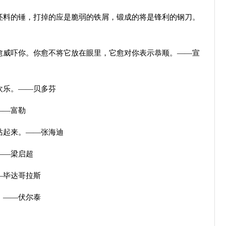
料的锤，打掉的应是脆弱的铁屑，锻成的将是锋利的钢刀。
威吓你。你愈不将它放在眼里，它愈对你表示恭顺。——宣
欢乐。——贝多芬
——富勒
站起来。——张海迪
——梁启超
—毕达哥拉斯
。——伏尔泰