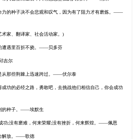
力的种子决不会悲观和叹气，因为有了阻力才有磨炼。——
术家、翻译家、社会活动家。)
遭遇里百折不挠。——贝多芬
邱吉尔
从那些荆棘上迅速跨过。——伏尔泰
成功的必经之路，勇敢吧，去挑战他们相信自己，你会成功
利的种子。——埃默生
功;没有磨难，何来荣耀;没有挫折，何来辉煌。——佩恩
力解放。——歌德