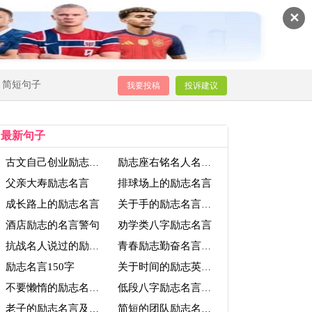
✕
简短句子
我要投稿
投诉建议
最新句子
古文自己创业励志名言
励志座右铭名人名言警句
父亲大寿励志名言
排球场上的励志名言
成长路上的励志名言
关于手的励志名言警句
酒店励志的名言警句
劝学类八字励志名言
抗战名人说过的励志名言
青春励志勤奋名言警句
励志名言150字
关于时间的励志英文名言
不要懒惰的励志名言警句
低段八字励志名言警句
老子的励志名言及解释
简短的团队励志名言警句