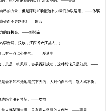
的，从只有荆棘的地方开辟出不的。——鲁迅
己的力量，但是障碍却唤醒这种力量而加以运用。——休谟
碍而不走路呢?——鲁迅
力的好机会。——邹韬奋
李晋卿。汉族，江西省余江县人。)
己有一点点心丧气。——爱迪生
，总是一帆风顺，容易得到成功，这种想法只是幻想。——
是会不知不觉地消沉下去的，人只怕自己倒，别人骂不倒。
也绝非没有希望。——培根
常人都望而生畏，只有意志坚强的人例外。——雨果