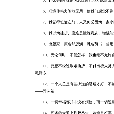
5、什么是路?就是说从没路的地方践踏出来
6、顺境使精力闲散无用，使我们感觉不到自
7、我觉得坦途在前，人又何必因为一点小障
8、我以为挫折、磨难是锻炼意志、增强能
9、出版家，原名邹恩润，乳名荫书，曾用名
10、无论何时，不管怎样，我也绝不允许自
11、要想不经过艰难曲折，不付出极大努力
毛泽东
12、一个人总是有些拂逆的遭遇才好，不然
——郭沫若
13、一切幸福都并非没有烦恼，而一切逆境
14、艺术的大道上荆棘丛生，这也是好事，