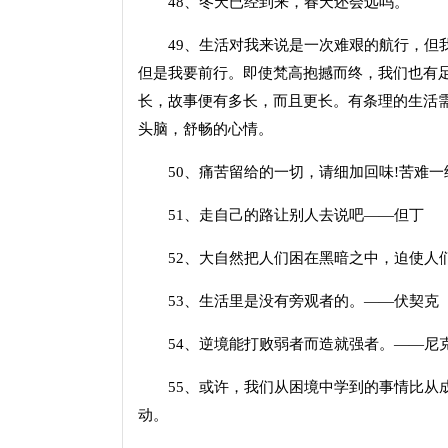
48、冬天已经到来，春天还会远吗。
49、生活对我来说是一次难艰的航行，但我
但是我要前行。即使梵高抱撼而终，我们也有
长，故事便有多长，而且更长。有条理的生活
头脑，舒畅的心情。
50、痛苦留给的一切，请细加回味!苦难一
51、走自己的路让别人去说吧——但丁
52、大自然把人们困在黑暗之中，迫使人
53、生活里是没有旁观者的。——伏契克
54、逆境能打败弱者而造就强者。——尼
55、或许，我们从困境中学到的事情比从成
动。