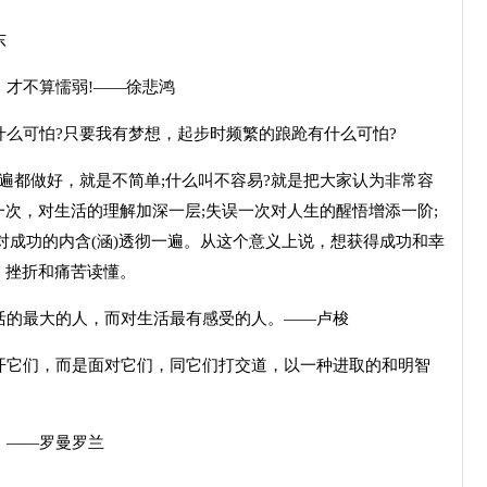
东
才不算懦弱!——徐悲鸿
么可怕?只要我有梦想，起步时频繁的踉跄有什么可怕?
遍都做好，就是不简单;什么叫不容易?就是把大家认为非常容
次，对生活的理解加深一层;失误一次对人生的醒悟增添一阶;
对成功的内含(涵)透彻一遍。从这个意义上说，想获得成功和幸
，挫折和痛苦读懂。
的最大的人，而对生活最有感受的人。——卢梭
它们，而是面对它们，同它们打交道，以一种进取的和明智
。——罗曼罗兰