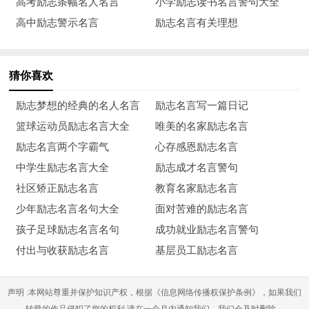
高考励志条幅名人名言
小学励志读书名言警句大全
18、人要成功一定要有永不放弃的精神，但你学会放弃的时
高中励志警示名言
励志名言有关理想
候，你才开始进步。
19、永远要把对手想得非常强大，哪怕他非常弱小，你也要
猜你喜欢
把他想得非常强大。
励志梦想的经典的名人名言
励志名言写一篇日记
20、真的要找风险投资的'时候，必须跟风险投资共担风
篮球运动员励志名言大全
唯美的名家励志名言
险，你拿到可能性会更大。
励志名言两个字霸气
心存感恩励志名言
中学生励志名言大全
励志成才名言警句
21、对待你的商业对手犯错误经常会出现是：看不见，看不
社区矫正励志名言
教育名家励志名言
起，看不懂，跟不上。
少年励志名言名句大全
面对苦难的励志名言
22、我不希望熊晓鸽来赚你的钱。ceo要把自己的产品用最
孩子足球励志名言名句
成功就业励志名言警句
简单的话告诉全国人民。
付出与收获励志名言
基层员工励志名言
23、你还年轻，80年代的人还需要摔打，不管做任何事，
声明 :本网站尊重并保护知识产权，根据《信息网络传播权保护条例》，如果我们
更要从主观原因检讨自我。
转载的作品侵犯了您的权利,请在一个月内通知我们，我们会及时删除。