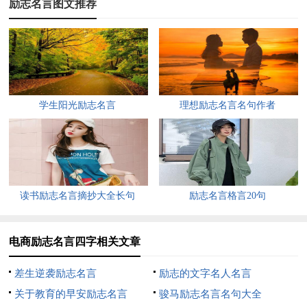
励志名言图文推荐
5、开放平台的成功店铺，没有秘密，就看你怎么挖掘。
6、不管做什么账，税一定要交，所以这个是我一个警告。
7、创业者最重要非常喜欢这件事情，太爱这件事情去做。
学生阳光励志名言
理想励志名言名句作者
8、商业过程是一门艺术。只有向竞争者学习的人才会进
步。
9、不要鄙视top店铺，如果你真的很想鄙视top店铺，先超
过它。
读书励志名言摘抄大全长句
励志名言格言20句
10、创业者不能太在乎别人对你的看法，不能太在乎自己的
包装。
电商励志名言四字相关文章
11、用伟人的胸怀来形容实际是不会过的。智慧往往是不拘
差生逆袭励志名言
励志的文字名人名言
言笑。
关于教育的早安励志名言
骏马励志名言名句大全