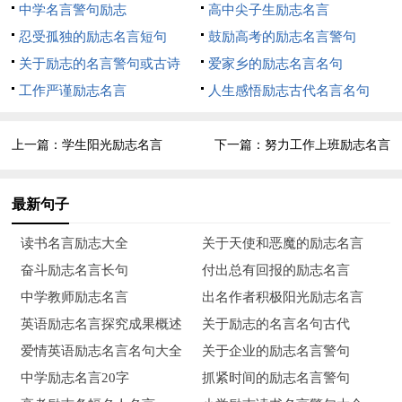
中学名言警句励志
高中尖子生励志名言
12、页面漂亮的目的不是让买家爽心悦目，是为了让消费者
忍受孤独的励志名言短句
鼓励高考的励志名言警句
信任你。
关于励志的名言警句或古诗
爱家乡的励志名言名句
13、以做市场的心态来做电商，远比以做店铺的心态来做电
工作严谨励志名言
人生感悟励志古代名言名句
商高明。
上一篇：
学生阳光励志名言
下一篇：
努力工作上班励志名言
14、创业，要真正想清楚你解决了什么问题，创造了什么独
特价值。
最新句子
15、今天很残酷，明天更残酷，后天很美好，可是很多人死
读书名言励志大全
关于天使和恶魔的励志名言
在明天晚上。
奋斗励志名言长句
付出总有回报的励志名言
16、没有产品、质量、服务这些东西一切策划都是空的，这
中学教师励志名言
出名作者积极阳光励志名言
是我的一个看法。
英语励志名言探究成果概述
关于励志的名言名句古代
爱情英语励志名言名句大全
关于企业的励志名言警句
17、买家很可能就是隔壁的那小两口，不太可能是菜场旁边
中学励志名言20字
抓紧时间的励志名言警句
那条巷子的街坊。