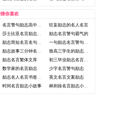
猜你喜欢
狂妄励志的名人名言
名言警句励志高中作文
励志名言警句霸气的
莎士比亚名言励志的文案
励志简短名言名句大全
一句励志名言警句短句
励志故事三分钟名言名句
致高三学生的励志名言
励志名言繁体文库
初三毕业励志名言警句
数学家的名言励志
少字名言警句励志
英文名言文案励志
励志名人名言书签折纸
时间名言励志小故事
林则徐名言励志小故事