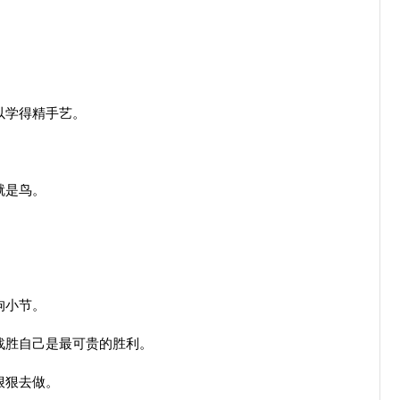
以学得精手艺。
就是鸟。
拘小节。
战胜自己是最可贵的胜利。
狠狠去做。