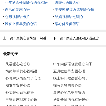
今天的努力；同窗的你，是否在十年后还能记起，这里，曾经有
小年送给长辈暖心的祝福语
暖暖心语暖人心
一个朝夕相处的知己，愿明天你更神气！
自己的励志心语
平安夜祝福语搞笑暖心句
心形祝福语卡片
结婚祝福语七颗心
11、周末的生活愉快愉快，但是疲惫加倍。适应的是周一，
没有上班早安的心语
暖心健身问候语
辛苦的是周二。疲惫刚过，压力来过，周二的任务接踵而来。牛
仔很忙，但是愿你以愉快，轻松的态度面对生活，面对繁重的工
上一篇：
最美心语简短一句话
下一篇：
励志人生心语人品正众人敬
作！
12、淡淡的感觉最美。
最新句子
13、对你声声念，朋友是否听见，送你的祝福，是否已实
风语暖心这首歌
中午问候语创意暖心句子
现，生活忙碌的我们，聚少离多，希望朋友不要把我怨，要知道
简简单单的心祝福语
五月微信早安图心语
我们是朋友，永远。
心灵鸡汤简短句子心语
晚上好问候语暖心句子
朋友早安暖心语
描写舅舅的暖心语
14、大暑到，酷热炎又暑，温度急攀高，身体汗直流。防暑
外卖暖心贴祝福语
最暖心的老婆早安语
要，降温不可忘，清水来洗洗，凉凉高温降。身体要，黏黏手头
早安励志朋友圈心语
送别长辈的祝福语暖心
边，洗洗神气爽，健康要记牢。