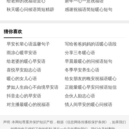
给老师的祝福语走心
新年一心一意祝福语
15、如思念成了你的烦忧，问候成了你的负担，我不知如何
秋天暖心问候语简短精辟
感谢祝福语简短暖心短句
表述，我的悲哀；假如你对我不再牵挂，闲暇你不再回忆，我不
知何处投递，我的相思。
猜你喜欢
16、你是水，维系着我的生命。
早安长辈心语温馨句子
写给爸爸妈妈的话暖心语段
17、我不祝你万事如意，因为只要是人生就总会有或多或少
雨凉心暖早安语
分享三冬暖心语
的不如意，人生何必苦求事事如意，遇到不顺和挫折，其实也是
给老婆的暖心早安语
早晨最暖心的问候语短句
人生另外的一种收获。朋友，愿你遇事不消极，乐观又积极！
喜悦早安励志心语
冬季早安养生心语
暖心的女儿心语
给女朋友的晚安祝福语暖心
18、周一上班开头，周二忙碌挠头，周三繁琐缠头，周四净
梦如人生由心不由境早安语
正能量暖心早安问候语短信
是乱头，周五有点眉头，周末尽是乐头。周末到了，愿你美好上
抖音走心的早安语
合伙人励志心语
心头，出门碰彩头，全身有劲头，快乐无尽头，满是精神头。
对主播最暖心的祝福语
情人间早安的暖心问候语
19、冬去春来播种季，播种就会有希冀，播种太阳籽一粒，
希望一生温暖多，播种笑脸种一颗，希望一生快乐果，播种旋律
声明 :本网站尊重并保护知识产权，根据《信息网络传播权保护条例》，如果我们
苗一棵，希望一生美丽过，播种祝福信一条，希望一生幸福全。
转载的作品侵犯了您的权利,请在一个月内通知我们，我们会及时删除。