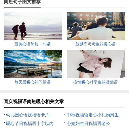
简短句子图文推荐
5、死心了，就放他自由吧。
6、祝福是雪，思念是花，变成漫天雪花，飘到你面前。雪
花纷飞，是我为你点燃的烟花，愿你在这个冬季里，身体暖暖和
和，日子快快乐乐！
最美心语简短一句话
鼓励高考考生的暖心语
7、天使托我告诉你：你的好运和天上星星一样多，愉悦像
海底鱼儿一样多！早上睁开眼，射向你的第一缕阳光即是一切完
美开始！祝你开心每一天！
8、红尘嚣，浮华一世转瞬空。
每天最暖心的问候语
疫情暖心对学生的激励语
9、你的幸福是我最大的幸福，你生病是我最大的痛苦。降
温了，为了我不痛苦，请你多穿衣服，多喝热水。为了我的幸
喜庆祝福语简短暖心相关文章
福，我祝你身体健康，合家欢乐。
幼儿园心语祝福语卡片
中秋祝福语走心小礼物男生
10、珍惜拥有的点滴，感悟生命的朝气，用明日的成功回报
暖心节日祝福语十字以内
心媳妇生日祝福语老公