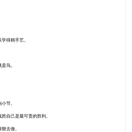
以学得精手艺。
就是鸟。
拘小节。
战胜自己是最可贵的胜利。
狠狠去做。