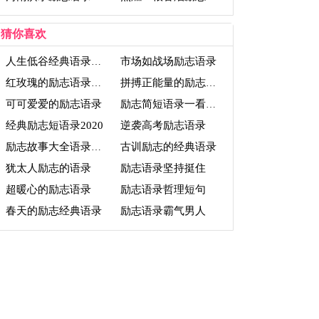
猜你喜欢
市场如战场励志语录
人生低谷经典语录励志长句
红玫瑰的励志语录经典短句
拼搏正能量的励志语录
可可爱爱的励志语录
励志简短语录一看就懂
经典励志短语录2020
逆袭高考励志语录
古训励志的经典语录
励志故事大全语录短篇
犹太人励志的语录
励志语录坚持挺住
超暖心的励志语录
励志语录哲理短句
春天的励志经典语录
励志语录霸气男人