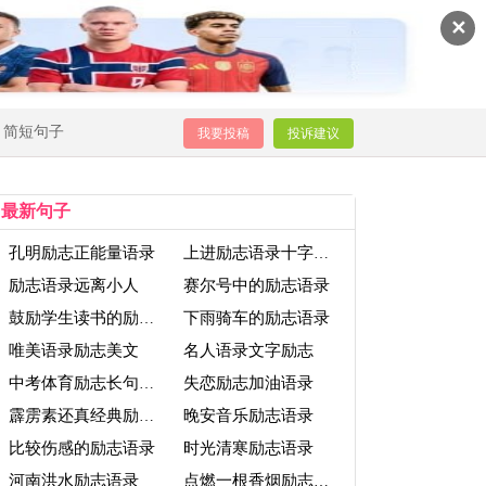
✕
简短句子
我要投稿
投诉建议
最新句子
孔明励志正能量语录
上进励志语录十字以内
励志语录远离小人
赛尔号中的励志语录
下雨骑车的励志语录
鼓励学生读书的励志语录
唯美语录励志美文
名人语录文字励志
失恋励志加油语录
中考体育励志长句子语录
晚安音乐励志语录
霹雳素还真经典励志语录
比较伤感的励志语录
时光清寒励志语录
河南洪水励志语录
点燃一根香烟励志语录