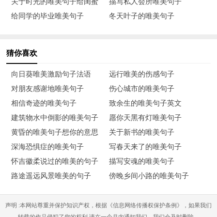
关于时光的唯美句子给闺蜜
描写私人会所唯美句子
10、建华同学身材均匀，不胖不瘦，乌黑的头发梳成两条细长的
给同学的毕业唯美句子
冬天叶子的唯美句子
辫子，红润的瓜子脸，圆圆的大眼睛，脸颊上有两个深深的酒
窝，显得活泼可爱。
猜你喜欢
11、我的同学叫孟郁，她是一个调皮、聪明、可爱的小女孩。她
向日葵唯美激励句子法语
远行唯美的伤感句子
有一双又黑又亮的大眼睛，短头发、低鼻梁，一个薄嘴唇。她和
对朋友感谢地唯美句子
伤心城市的唯美句子
我一样，是个娇娇女，喜欢玩布娃娃。
相信奇迹的唯美句子
致余生的唯美句子英文
12、如果说，这个世界上还有什么话能最完整，最准确的表达西
建筑物水中倒影的唯美句子
愿你天黑有灯唯美句子
藏，我想除了“嗡嘛呢叭咪
黄昏的唯美句子想你的意思
关于新书的唯美句子
深海恐惧症的唯美句子
写春天来了的唯美句子
13、我们班里的一个同学，他不但是我的好朋友，也是我的好邻
怀吉徽柔说过的唯美的句子
描写安魂的唯美句子
居。他有一双黑亮的眼睛，小小的嘴，小小的耳朵。他小时候留
路途遥远风景唯美的句子
傍晚乡间小路的唯美句子
有一条很细很细的马尾辫，听说是他奶奶给他扎的，十岁时剪掉
了。因为十岁是长大的标志，用俗语说就叫 长辫子 ，当然就不
声明 :本网站尊重并保护知识产权，根据《信息网络传播权保护条例》，如果我们
用留辫子了。
转载的作品侵犯了您的权利,请在一个月内通知我们，我们会及时删除。