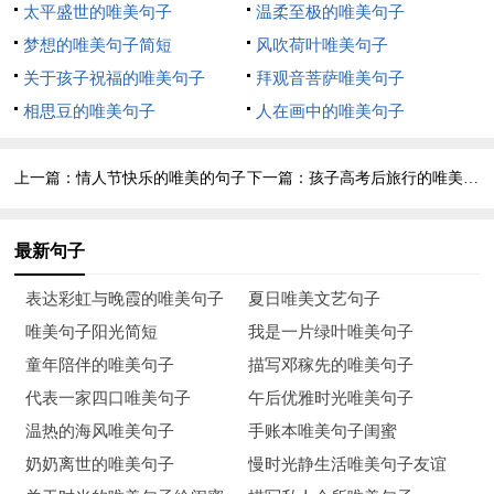
太平盛世的唯美句子
温柔至极的唯美句子
6、张要是我的同学。他很活泼，很机灵，一头乌黑的头发，圆
梦想的唯美句子简短
风吹荷叶唯美句子
圆的脸上带着顽皮的神色，一双黑黑的大眼睛，天真地朝你看。
关于孩子祝福的唯美句子
拜观音菩萨唯美句子
他得意的时候，轻轻地摇晃着脑袋：被你批评得不好意思的时
相思豆的唯美句子
人在画中的唯美句子
候，也轻轻地摇晃着脑袋。
上一篇：
情人节快乐的唯美的句子
下一篇：
孩子高考后旅行的唯美句子
7、树丛被拨开了，一个小孩的脑袋钻了进来，这是个男孩子，
大约有十二、三岁，又黑又瘦的小脸上，满是灰尘，头发约有二
寸多长，乱蓬蓬的，活像个喜鹊窝。
最新句子
8、小玛拉哈(蒙古族)，眉清目秀，唇红齿白，圆脸蛋，高鼻
表达彩虹与晚霞的唯美句子
夏日唯美文艺句子
梁，一脑袋乌黑卷曲的头发，挺俊气的。只是耳朵长得老长，真
唯美句子阳光简短
我是一片绿叶唯美句子
难看，可老人们说，那是“佛相”，有福气。
童年陪伴的唯美句子
描写邓稼先的唯美句子
代表一家四口唯美句子
午后优雅时光唯美句子
9、阳光下，只见一个身量不高，面色黑红的小男孩，浓眉下的
温热的海风唯美句子
手账本唯美句子闺蜜
一双大眼睛格外有神。左臂上戴着红袖章，上面那“值日”两个字
奶奶离世的唯美句子
慢时光静生活唯美句子友谊
十分显眼。