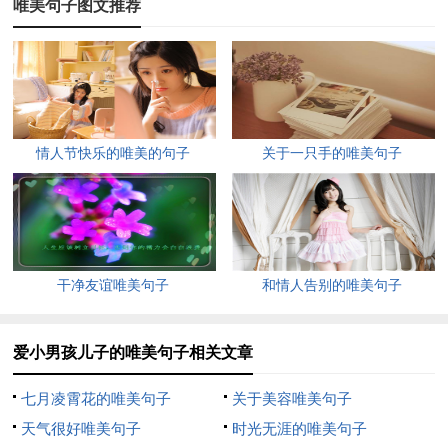
唯美句子图文推荐
2、她是一位活泼可爱的小女孩，白净的瓜子脸，弯弯的眉毛下
一双水灵灵的眼睛。她爱唱歌，更爱跳舞，还参加了校舞蹈队
呢!她穿着那件红地白花的连衣裙，跳舞时，动作优美极了!
3、妹妹今年十岁，读小学三年级。她那红扑扑的脸蛋上，一双
情人节快乐的唯美的句子
关于一只手的唯美句子
水灵灵的大眼睛适着聪明伶俐的神色。乌黑的头发下，两条弯弯
的眉毛，像那月牙儿。她那一排雪白的牙齿当中，缺了颗门牙，
一笑起来，就成了个豁牙巴，十分逗人喜欢。
4、小玛拉哈(蒙古族)，眉清目秀，唇红齿白，圆脸蛋，高鼻
干净友谊唯美句子
和情人告别的唯美句子
梁，一脑袋乌黑卷曲的头发，挺俊气的。只是耳朵长得老长，真
难看 ，可老人们说，那是 佛相 ，有福气。
爱小男孩儿子的唯美句子相关文章
5、他大约有四岁。又黑又胖的小脸上，嵌着一个尖尖的翘鼻
七月凌霄花的唯美句子
关于美容唯美句子
子。长长的头发，好久没理了。浓浓的眉毛下闪着一对大眼睛，
天气很好唯美句子
时光无涯的唯美句子
乌黑的眼珠挺神气地转来转去。