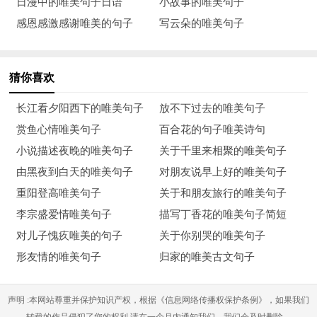
日漫中的唯美句子日语
小故事的唯美句子
明快乐。靠在躺椅上喝一口龙井茶，闭目小憩，鸟儿的歌声是那
感恩感激感谢唯美的句子
写云朵的唯美句子
么的甜美快乐，能听到草在生长，树叶在柔柔的风中舞蹈，远处
有蝴蝶翅膀的声音。
猜你喜欢
16、两个人在一起，最有意义的事情是：为了对方变得更加优
秀。
长江看夕阳西下的唯美句子
放不下过去的唯美句子
赏鱼心情唯美句子
百合花的句子唯美诗句
17、周末，天气明媚。吃完午饭，收拾完毕，半倚在沙发的一
小说描述夜晚的唯美句子
关于千里来相聚的唯美句子
隅，盖上薄薄的小毯子。很想闭上眼睛眯一会，阳光如金子般灿
由黑夜到白天的唯美句子
对朋友说早上好的唯美句子
烂，洒向大地，洒在身上，暖和和的。
重阳登高唯美句子
关于和朋友旅行的唯美句子
18、人生无奈，停下忙碌的脚步，回望身后的这一段路，依旧是
李宗盛爱情唯美句子
描写丁香花的唯美句子简短
人来人往，车去车停！看忙碌的人们，以及现在的我，都是为的
对儿子愧疚唯美的句子
关于你别哭的唯美句子
什么呢？更加美好的明天？那么什么是美好？可能生的开心，活
形友情的唯美句子
归家的唯美古文句子
的自由，健康相伴就是美好吧！可这现实总会让你我觉得无奈，
人生不如意十之八九，抓住拥有的一二或许就是幸福！
声明 :本网站尊重并保护知识产权，根据《信息网络传播权保护条例》，如果我们
转载的作品侵犯了您的权利,请在一个月内通知我们，我们会及时删除。