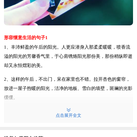
形容惬意生活的句子1
1、丰沛鲜盈的午后的阳光。人更应潜身入那柔柔暖暖，喷香流
溢的阳光的芳馨香气里，于心肩镌烙阳光那份美，那份稍纵即逝
却又永恒熠彩的美。
2、这样的午后，不出门，呆在家里也不错。拉开杏色的窗帘，
放进一屋子煦暖的阳光，洁净的地板、雪白的墙壁，斑斓的光影
缓缓。
3、也许，有那么一个午后：赤着脚在小溪中行走，清凉的溪水
点击展开全文
从脚上流过，触动心灵的凉意沿着神经传到大脑，绽放一个细小
的水花。