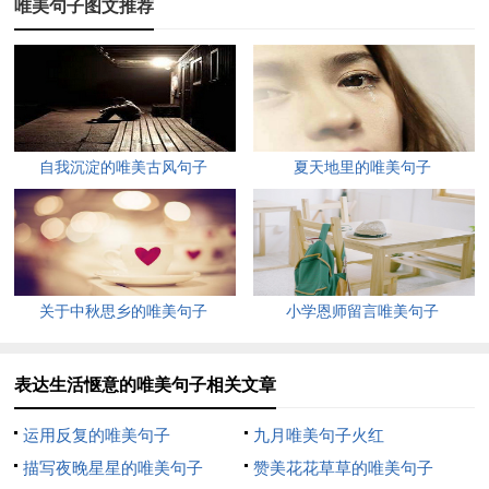
唯美句子图文推荐
4、春天到了，树木开花了，小草发芽了，天空变蓝了，鸟儿也
乐了，想你的我也心动了，看短信的你别冲动了，其实没别的意
思，只想让你知道新的一年爱你更多些。
5、午后，漫步在竹林小道上，就这样静静地，静静地欣赏着四
自我沉淀的唯美古风句子
夏天地里的唯美句子
周的美景。
6、一个人要想实现自己的目标，离不开艰辛的脑力劳动和体力
劳动。如果我不愿付出这样的代价，那么我的未来一定充满眼泪
和贫穷，我会为那没有笑声与鲜花的未来顿足捶胸，哀叹自己的
关于中秋思乡的唯美句子
小学恩师留言唯美句子
不幸。以后我不再为自己感到悲伤，我不再走在老路上。
7、我将用自己的努力勾勒出生活美好的蓝图，让快乐常伴我的
表达生活惬意的唯美句子相关文章
生活。
运用反复的唯美句子
九月唯美句子火红
8、生活因欣赏而精彩，生命因欣赏而美丽。
描写夜晚星星的唯美句子
赞美花花草草的唯美句子