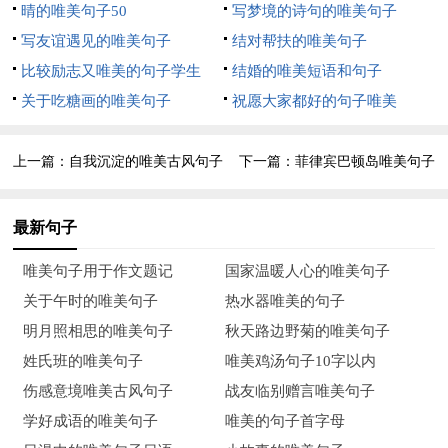
9、伟人之所以伟大，是因为他与别人共处逆境时，别人失去了
晴的唯美句子50
写梦境的诗句的唯美句子
信心，他却下决心实现自己的目标。
写友谊遇见的唯美句子
结对帮扶的唯美句子
比较励志又唯美的句子学生
结婚的唯美短语和句子
10、在每个星光陨落的晚上，一遍一遍数我的寂寞。
关于吃糖画的唯美句子
祝愿大家都好的句子唯美
11、五月的午后，空气没有了慵懒，阳光肆无忌惮。
上一篇：
自我沉淀的唯美古风句子
下一篇：
菲律宾巴顿岛唯美句子
12、金色的阳光慵懒地洒在城市边缘一个小庭院里。像每个周末
的午后一样，我坐在爷爷的竹藤摇椅上，静静地沐浴着阳光。
最新句子
13、午后的阳光在我眼中是最迷人的。它没有日出时的娇嫩，没
唯美句子用于作文题记
国家温暖人心的唯美句子
有日落时的苍茫，就像一位和蔼可亲的母亲，在她经过的地方总
关于午时的唯美句子
热水器唯美的句子
会留下一抹温馨的色彩，暖暖的，透着些浪漫，夹杂着青春的幻
明月照相思的唯美句子
秋天路边野菊的唯美句子
想。
姓氏班的唯美句子
唯美鸡汤句子10字以内
14、错把绝不当勇气的人，人生路会越走越窄。
伤感意境唯美古风句子
战友临别赠言唯美句子
学好成语的唯美句子
唯美的句子首字母
15、坐在这六月午后的阳光里，一杯茶一支烟，感觉是这样的光