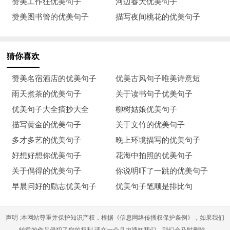
赞美工作狂优美句子
河边春天优美句子
活，又怎能免俗？一年的劳碌奔波又开始了，这样也好，我竟没
赞美图书管的优美句子
描写夜间桃花的优美句子
有时间烦恼，也不必瞻前顾后。日子如水流向前方，看到路边的
墙上有句广告，幸福不远，就在左右。
猜你喜欢
12、即使是个平凡的人，也有足够的力量去关怀别人，因为他的
生命，由承受父母与亲友的关怀而茁壮；他的心灵，自然也以关
赞美名宿酒店的优美句子
优美古风句子唯美诗意短
怀为基本动力。表面上看来，关怀是一种付出，其实是无可比拟
雨天煮茶的优美句子
关于读书句子优美句子
的收获，是自我实现的光明大道。
优美句子大全摘抄大全
柳树姑娘优美句子
描写黄金的优美句子
关于文竹的优美句子
13、在这个平凡的世界，我们最需要的不见得是英雄，而是那种
多才多艺的优美句子
晚上环境描写的优美句子
真真切切、实实在在，可以不忠于世俗，却无负自己良心的人。
好想好想你优美句子
花海中拍照的优美句子
14、每天面对平凡而现实的生活，有可能产生疲劳和无奈，忧郁
关于偶得的优美句子
你说明吓了一跳的优美句子
和伤感，疲惫的神经有可能产生一些负面的情绪，当产生不良情
早晨问好的励志优美句子
优美句子笔顺是排比句
绪的时候，可以找最好的朋友说一说，可以听一听音乐，可以去
野外看一看风景，让生活多一些快乐和轻松。
声明 :本网站尊重并保护知识产权，根据《信息网络传播权保护条例》，如果我们
转载的作品侵犯了您的权利,请在一个月内通知我们，我们会及时删除。