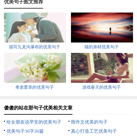
优美句子图文推荐
4、平凡的人，有一颗进取心，不甘平庸，不甘堕落，我想平凡
的人也会创造不平凡的人生。我们平凡但不平庸。因为敢于追求
梦想，所以我们不平凡。
5、简单的生活，简单的故事。我们都是平凡人，然而我们不甘
平凡，想要舞得自然，难免会受伤一番。茧子硬了，那是付出的
描写九龙沟瀑布的优美句子
猫的身材优美句子
象征，是努力的杰作。倘若心硬了，那便是岁月的仇恨，是宿命
的嘲弄或者说是自己的执迷，自我的迷失。生活还在继续，而我
们就像是诗人，然而我们还不是诗人，写不了自成一体的绝句。
6、不是每一个人，都能成为圣人，伟人，平凡的人，有不平凡
孝老爱亲的优美句子
游戏春天的优美句子
的经历，不甘平庸，平凡的人，也会有不一样的人生，生活也照
样精彩绝伦。就算没有人为我们鼓掌，也要学会自我欣赏。
傻傻的站在那句子优美相关文章
7、时间会告诉我们，简单的喜欢，最长远；平凡中的陪伴，最
给女朋友说早安的优美句子
雨作文优美的句子
心安；懂你的人，最温暖。用心呵护一份情，用爱守望这一程，
优美句子30字30篇
真心打造工艺优美句子