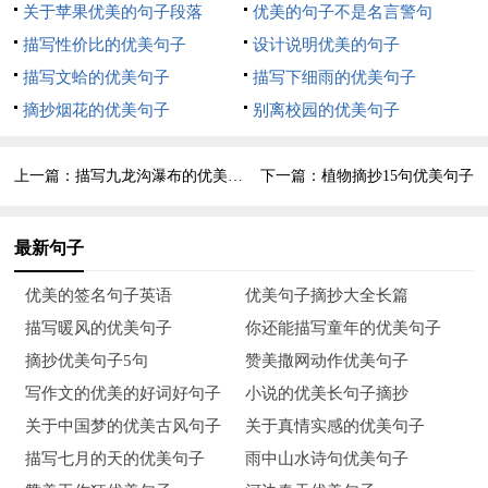
不留遗憾给生命。遇见，只是一个开始；守望，才能相伴一生。
关于苹果优美的句子段落
优美的句子不是名言警句
珍惜爱你的人和你爱的人！
描写性价比的优美句子
设计说明优美的句子
描写文蛤的优美句子
描写下细雨的优美句子
8、平凡的生活中，真的需要发现，用我们的心去发现每{美丽。
摘抄烟花的优美句子
别离校园的优美句子
我们可以听见~鸠在河之洲啁啾出了窈窕淑女。我们可以在夕阳
斜照勾勒人世圆润轮廊时，看到生命在真谛黑条然净化。
上一篇：
描写九龙沟瀑布的优美句子
下一篇：
植物摘抄15句优美句子
9、这个世上有两种人最幸福：一种是淡泊宁静的平凡人，一种
是功成名就的杰出者。如何获得幸福？如果你是平凡人，你可通
最新句子
过修炼内心、减少欲望来获得幸福。如果你是杰出者，你可通过
优美的签名句子英语
优美句子摘抄大全长篇
进取拼搏，获得事业成功，进而获得更高层次的幸福。
描写暖风的优美句子
你还能描写童年的优美句子
10、腰缠万贯也可平凡一生，农野村夫也可平庸一世。平凡或者
摘抄优美句子5句
赞美撒网动作优美句子
平庸，与财产无关，与职业无关，与身份无关，与地位无关，有
写作文的优美的好词好句子
小说的优美长句子摘抄
关的，只是活着的态度和思维的高度。
关于中国梦的优美古风句子
关于真情实感的优美句子
描写七月的天的优美句子
雨中山水诗句优美句子
11、滚滚红尘，市井烟火。如我这般的平凡女子，在俗世里过