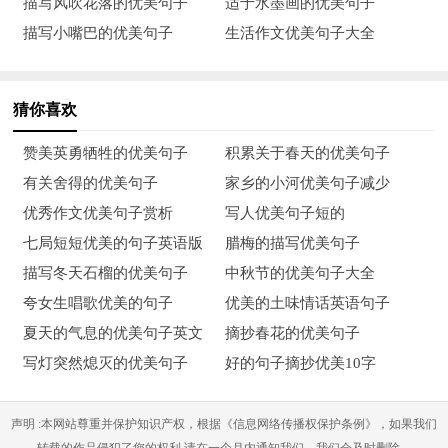
描写风吹花落的优美句子
适于水墨画的优美句子
好词：
描写小嘴巴的优美句子
生活作文优美句子大全
神奇 诡异 憧憬 遨游
荒诞 遐想 转眼 瞬间
猜你喜欢
怪异 穿梭 诧异 飞碟
赞美英勇牺牲的优美句子
积累关于春天的优美句子
有关舍得的优美句子
家乡的小河优美句子减少
传感 恍惚 弥漫 潜伏
优秀作文优美句子赏析
写人优美句子短的
福音 昏眩 苏醒 击毁
七局短短优美的句子英语版
腊梅的描写优美句子
描写冬天石榴的优美句子
中秋节的优美句子大全
梦幻 劫难 城堡 旋转
夸女生唱歌优美的句子
优美的土味情话英语句子
好奇 失踪分身术 核动力 操纵杆
夏天的气息的优美句子英文
摘抄春花的优美句子
写灯突然熄灭的优美句子
好的句子摘抄优美10字
探测仪 能源卡 滤音器 超音速天马行空
时光隧道 微型武器 遗传密码 突发奇想
声明 :本网站尊重并保护知识产权，根据《信息网络传播权保护条例》，如果我们
转载的作品侵犯了您的权利,请在一个月内通知我们，我们会及时删除。