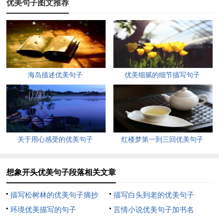
优美句子图文推荐
精打采地耷拉着脑袋，干渴得快要死去。
我会难过地流下眼泪，晶莹的泪水滴落在小树苗的身上。他们笑
了，顽皮地伸出绿手来接受甘甜的雨水，我也被逗得破涕而笑。
我站在云朵上自由自在地飞行着。过了一会儿，我略加思考后，
海岛描述优美句子
优美细腻的细节描写句子
变成了一个医生。因为本医生的医术高明，医德高尚，而且用的
是高科技治疗仪，所以前来就诊的病人络绎不绝。经过我的治
疗，老人们身体健康，延年益寿;中年人身体强壮，精力充沛;孩
子们活泼可爱，茁壮成长。
关于用心感受的优美句子
红楼梦第一到三回优美句子
我仰望夜空，那一颗颗小星星都一闪一闪的，好像有什么事要跟
我商量，看着看着，我觉得自己长大了，成为一位高级宇宙工程
想象开头优美句子段落相关文章
师，坐在我新发明的飞船上，一眨眼就飞上了太空。我要在那儿
建一座宇宙城，一幢幢楼房，一座座剧场，一处处花园……
描写松树林的优美句子摘抄
描写白头到老的优美句子
环境优美描写的句子
言情小说优美句子加书名
我如果是太阳，便会将我的光与热毫不犹豫地洒向地球。春天，