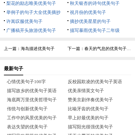
梨花的励志唯美优美句子
秋天银杏的诗句优美句子
我唤醒大地，让春色无边、生机勃勃。夏天，我使那飘着幽香的
举例子的句子大全优美摘抄
祝月份的优美句子
荷塘死而复生，让那春芽长出茁壮的躯体，让百花争芳斗艳。
许嵩叹服优美句子
摘抄优美星星的句子
妈妈，我是多么地想您!我总是在梦中看见您。有一次，我梦见
广播稿开头旅游优美句子
描写暴雨优美句子二年级
我出去玩，看见一只神鸟，它让我骑在它的背上，把我带到了我
日夜思念的您的身边，我飞快地扑到您那温暖的怀抱里，当时，
上一篇：
海岛描述优美句子
下一篇：
春天的气息的优美句子彩色
我好高兴，好高兴啊!我又是哭又是笑，一个劲儿地喊：我又有
妈妈啦，我又有妈妈啦!我吻着您的脸，请求您跟我一块儿回家
最新句子
去，您流着泪，使劲儿地点了几下头。我们又拥抱在一起，我感
心情优美句子100字
反校园欺凌的优美句子英语
到我是世界上最幸福的人!
描写故乡的优美句子英语
优美亲情英文句子
导语：人类进入二十一世纪这个科技奋飞的时代，我们要向高科
海底两万里优美哲理句子
赞美京剧伴奏优美句子
技进军，解决地球永远生存于太空这个问题。例如：除了世界性
传统与创新优美句子
比喻牙齿的优美句子
的移民措施，向其它星球发展，以缓解地球上的能源危机和超负
工作中的风景优美的句子
早上好最优美的句子
荷的压力。下面是想象的好词好句好段，欢迎阅读！
表达失望的优美句子
描写阳光很强优美句子