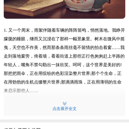
1. 又一个周末，雨絮伴随着车辆的阵阵笛鸣，悄然落地。我睁开
朦胧的睡眼，继而又沉浸在了那样一幅景象里。树木在微风中摇
曳，天空也不作美，然而那条条雨丝毫不留情的拍击着窗……我
走到落地窗旁，倚着墙，看着街道上那些正行色匆匆赶上半路的
年轻人，嘴角不禁勾勒出一抹欣笑。呵呵，这个世界是美好的!
那把把雨伞，正在用缤纷的色彩渲染整片世界;那个个生命，正
在用勃勃的生机点缀整片世界;那滴滴雨珠，正在用薄弱的生命
来启示那些人……
2. 爬上山坡后，另外一边不再是诱人的芦柑，而是亭亭玉立的杉
点击展开全文
木。它们俏生生地屹立着。杉木无拘无束地立在无垠的天空下，
微风过处，它们仿佛在对我浅吟低唱，尽量温柔起来。尖尖的叶