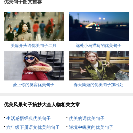
子也在我欣赏的眼睛里变得柔嫩而妩媚，风情万种。
优美句子图文推荐
3. 清风拂过，沙面上形成一个个风刮过的波纹，犹如牛排一样。
山是青的，水是绿的，沙是白的，我却是乐着的。河滩上散落着
大大小小的石头，形态各异，也犹如海边一样。河岸，巨石，沙
丘，构成一幅奇妙的景观，大自然就是这样神奇，我暗自惊叹。
美篇开头语优美句子二月
远处小岛描写的优美句子
4. 曲曲弯弯的石径一直通往树林茂密的山沟里，粉的桃花，红的
杏花，白的梨花满山遍野，早已解了冻的小河流淌着，峥峥作
响。
爱上你的笑容优美句子
春天简短的优美句子加出处
5. 山风吹动晨雾，像一条条白缎，轻轻地，慢慢地，把错落有致
的村寨，缠绕上一层薄薄的柔纱。一幢幢别致风情独特的竹楼，
被寨边大榕树芒果园椰子林隐掩，满眼望去，这里的一切都染成
优美风景句子摘抄大全人物相关文章
了翠绿。
生活感悟经典优美句子
优美的词优美句子
6. 清晨，一出家门就被一股强悍的狂风迎面劈来，让我措手不
六年级下册语文优美的句子
逆境中蜕变的优美句子