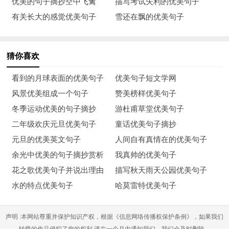
优美的句子摘抄空中飞禽
描写考试失利的优美句子
主角，只能在配角方面下功夫，极力配合主角旦，生的表演。红
有关长大的感觉优美句子
雪还在飘的优美句子
红火火的演完这场戏，让北方的冬天刮目相看。
10. 一次激一情澎湃的金秋采棉记结束了，一切即将步入正常。
猜你喜欢
回头看看村庄和田野，屋檐下闪烁的点点灯光，那种不舍和依恋
看到的月球表面的优美句子
优美句子短文学网
再一次让我热泪盈眶。
风景优美组成一个句子
赞美榜样优美句子
11. 太一陽一渐渐升起，霜雾逐渐消散，万物又毁复了本来的面
冬季运动优美的句子摘抄
游杜甫草堂优美句子
目。大自然又是一番黄褐色的景致。秋色更浓了。
二年级欢庆元旦优美句子
童话优美句子摘抄
元旦的优美英文句子
人间自有真情在的优美句子
12. 在这场短促而又激烈的棉战接近尾声的时候，不偏不倚，天
余光中优美的句子摘抄赏析
我真帅的优美句子
空飘过几阵秋雨，大地没有原来的暖和，清晨异常冰冷寒颤，村
花之歌优美句子并说出理由
描写秋天雨天公园优美句子
前屋后到处是厚厚的落叶，人走上去软一绵绵的，沙沙作响。
水的特点优美句子
哈莫雷特优美句子
13. 仅仅一月的时间，曾经满眼雪白的棉花地只剩下暗褐色的一
片，偶尔星星点点飘几点白色，也暗然无光。人类征服大自然的
声明 :本网站尊重并保护知识产权，根据《信息网络传播权保护条例》，如果我们
力量是神奇强大的，这种超乎寻常的功能有时候总让你难以置
转载的作品侵犯了您的权利,请在一个月内通知我们，我们会及时删除。