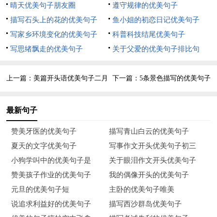
及。本来民湖路上的柳树，昨天还枝叶婆娑的秀立在马路两旁，
晴天优美句子朋友圈
遵守规律的优美句子
让过路的行人慨叹她的刚强，耐寒，今早她再也撑不住西风的横
描写石头上的花的优美句子
鱼小姐的初恋日记优美句子
扫，大大的眉叶在满街连滚带爬的呼叫，在行人无情的脚步下呻
写家乡环境变化的优美句子
科普科技结尾优美句子
一吟，在出租车急速的轮胎下哭泣。
写思绪飘走的优美句子
关于父爱的优美句子排比句
7. 在回乡的路上，透过班车玻璃窗户，一路上虽然没有了一丝绿
上一篇：
美篇开头语优美句子二月
下一篇：
5条景色描写的优美句子
意，入冬的一陽一光却十分柔和，让人心里暖暖的，加上同坐的
大叔放大他低音炮上的音乐，听着缭绕动人的歌曲，更加增添了
最新句子
一份冬天的情怀。
赞美牙医的优美句子
描写青山白云的优美句子
8. 路上的杨柳依然神彩奕奕的低垂着黄绿色的发一丝，好像冬天
夏天的文字优美句子
写事作文开头优美句子初三
的降温没带给她们多少伤害。我倒感受到她们内心的寒冷，叶子
小狗学叫中的优美句子是
关于眼泪作文开头优美句子
摸一着十分冰冷，也缺少了昔日的水分。冬天的到来，摧一残了
赞美孩子作业的优美句子
我的偶像开头的优美句子
多少无辜的生命，又演绎了多少生命的童话。
元旦的优美句子短
主卧的优美句子唯美
9. 这个小城，步入冬天就立马变了颜色，还没来得及等我换件衣
说追求利益好的优美句子
描写西沙群岛优美句子
服就开演了。如何扮演好自己的角色，我还没想好，我不适合做