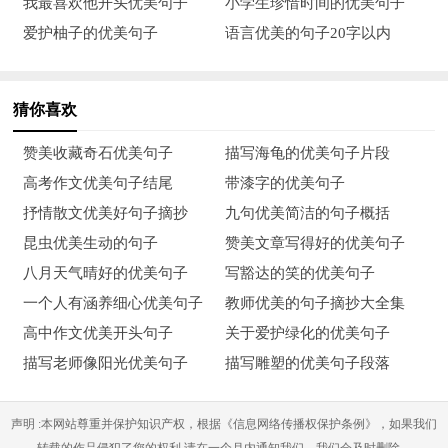
我最喜欢他开头优美句子
小学生珍惜时间的优美句子
8、秋风又是一位调色大师。她来到田野，将红色送给了高粱，
爱护柚子的优美句子
语言优美的句子20字以内
高粱高兴地向她挥挥手。她来到果园将橙色送给了柿子，远远望
去，柿子好像一个小灯笼。她来到森林里，把红颜料涂在了枫树
猜你喜欢
上，看上去好像是火焰在滚动，她来到……
赞美收藏奇石优美句子
描写海龟的优美句子片段
9、早晨，露水在火红的枫叶上像是洒上了一层透明的霜，新鲜
高考作文优美句子结尾
带漆字的优美句子
而明净；太阳露出了半个脑袋，把那金色的光辉，抛向了大地，
抒情散文优美好句子摘抄
九句优美简洁的句子概括
抛向了天空，同时也抛向了这挂满露珠的枫树，从侧面看，被露
昆虫优美生动的句子
赞美文章写得好的优美句子
珠压弯了腰的枫叶在阳光的照射下，并不那么红了，而是有了一
八月天气晴好的优美句子
写豁达的笑的优美句子
点淡淡的黄；当太阳完全出来时，露水消逝，枫树便随着那清晨
一个人有涵养细心优美句子
教师优美的句子摘抄大全集
的微风轻快地跳起了一天中的第一支曲子。到了中午，太阳升到
高中作文优美开头句子
关于爱护绿化的优美句子
了我的头顶，直直的照射着这些好像正在燃烧的枫叶，一直照射
描写老师像阳光优美句子
描写雕塑的优美句子段落
着。
10、秋天的小河是安静的，风平浪静的水里一群小鱼顶着水游过
声明 :本网站尊重并保护知识产权，根据《信息网络传播权保护条例》，如果我们
转载的作品侵犯了您的权利,请在一个月内通知我们，我们会及时删除。