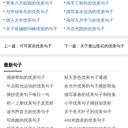
赞美六月校园的优美句子
纯手工制作的优美句子
4、秋来了，就连大自然也慢了，大山慢慢地红了，也黄了。枫
与劳动有关的优美句子
描写泉水流淌的优美句子
树的红叶子慢悠悠地飘落在地，大地有黄黄的草，有红红的叶，
踏入大学优美句子
描写九月学习的优美句子
铺了个黄红相交地毯，真的很美很美！果园里，苹果香，梨子
关于珠穆朗玛峰优美的句子
不负光阴的优美句子
香，还有橘子香……果香飘满了整个果园，令人陶醉于此。
5、秋风刮起霜降到，草枯花萎斜阳照。天高云淡雁南飞，枫树
上一篇：
可可英语优美句子
下一篇：
关于黄山怪石的优美句子
红叶鸟啼叫。加衣添巾防感冒，锻炼身体不能少。生姜大枣炖羊
汤，进补养生幸福笑。愿你霜降快乐！
最新句子
7、这时，我抬起头，映入我眼帘的，是一片火红的枫树林。那
感谢帮助的优美句子
秋天景色优美句子通感
枫叶，红的那样光亮，红的那样热烈。我走进枫树林，捡起一片
午后阳光运动的优美句子
余光中优美的句子摘抄简短
枫叶，细细观察。这片枫叶好象一个美丽的红五星，又像是一只
摘抄优美句子每日一句
描写暮春的优美句子和段落
张开的小手掌。叶脉在叶间肆意伸展，仿佛自己是这里最漂亮
初一上册优美句子及赏析
小学优美句子摘抄加赏析
的，可却又悄悄的为枫叶添上了一丝美丽。我又瞧了瞧枫叶，这
读书声音大的优美句子
关于冬天叶子的优美句子
片枫叶的颜色可真漂亮，它是大红色的，红的那么鲜艳，那么漂
写戏曲的优美句子
400米跑道的优美句子
亮。