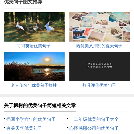
优美句子图文推荐
1、瞧，那枫树叶火红火红，红得发光，红得鲜亮，在秋风吹拂
下一个劲儿地飘舞，在夕阳照耀下一个劲地笑，在人们的称赞中
一个劲儿地展示自己柔美的身资。望着火红的枫树，我不禁想起
了唐代诗人杜牧的诗句："霜叶红于二月花。"
可可英语优美句子
既优美又押韵的夏天句子
2、一抹火红跃人我的眼帘，是新移栽的枫树。它们瘦而光滑的
树干，像水墨画中苍劲有力的几笔白描，在宣纸上洒几滴血泪，
便是火红的枫叶。那样纯粹的火红惊艳了我的双眼，几乎在我黯
淡的眼角燃烧起来。
名人传名句优美句子摘抄
灯具评价优美句子
3、清晨，迎着清新的凉爽的秋风，洒落了一地的枫叶随风飘
动，好似小天使挥舞着魔棒，在跳舞。枫树上的枫叶有的已经变
关于枫树的优美句子简短相关文章
红了，有的半红半绿。红透了的枫叶就向熟透了的红苹果。枫叶
悄悄地飘落到地上，用脚踩去，枫叶会发出“支支”的响声。半红
描写小学六年的优美句子
一二年级优美的句子大全
半绿的枫叶，像害羞的姑娘，遮着面纱，躲在屋里不肯见人。
有关天气优美句子
心怀感恩公司的优美句子